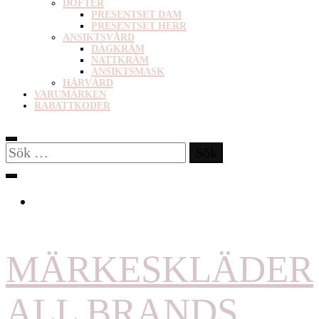
DOFTER
PRESENTSET DAM
PRESENTSET HERR
ANSIKTSVÅRD
DAGKRÄM
NATTKRÄM
ANSIKTSMASK
HÅRVÅRD
VARUMÄRKEN
RABATTKODER
Sök
efter:
MÄRKESKLÄDER
ALL BRANDS