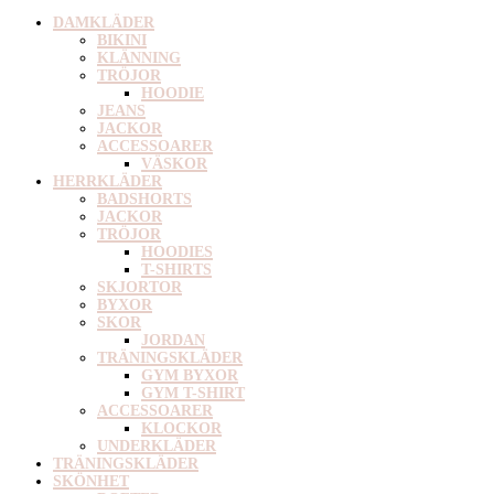
DAMKLÄDER
BIKINI
KLÄNNING
TRÖJOR
HOODIE
JEANS
JACKOR
ACCESSOARER
VÄSKOR
HERRKLÄDER
BADSHORTS
JACKOR
TRÖJOR
HOODIES
T-SHIRTS
SKJORTOR
BYXOR
SKOR
JORDAN
TRÄNINGSKLÄDER
GYM BYXOR
GYM T-SHIRT
ACCESSOARER
KLOCKOR
UNDERKLÄDER
TRÄNINGSKLÄDER
SKÖNHET