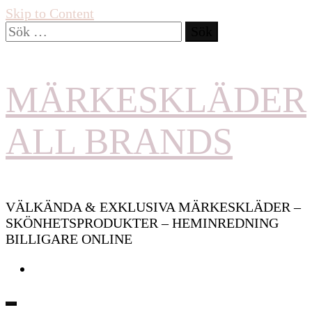
Skip to Content
Sök
efter:
MÄRKESKLÄDER
ALL BRANDS
VÄLKÄNDA & EXKLUSIVA MÄRKESKLÄDER –
SKÖNHETSPRODUKTER – HEMINREDNING
BILLIGARE ONLINE