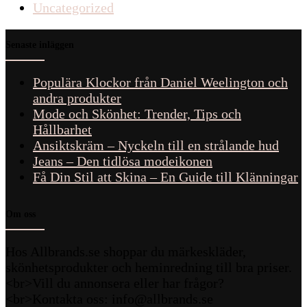
Uncategorized
Senaste inläggen
Populära Klockor från Daniel Weelington och
andra produkter
Mode och Skönhet: Trender, Tips och
Hållbarhet
Ansiktskräm – Nyckeln till en strålande hud
Jeans – Den tidlösa modeikonen
Få Din Stil att Skina – En Guide till Klänningar
Om oss
Hos Allbrands.se shoppar du märkeskläder,
skönhetsprodukter och heminredning till bra priser.
<br>Vill du annonsera eller har frågor?
<br>Kontakta oss: info@allbrands.se