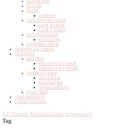
SKJORTOR
BYXOR
SKOR
JORDAN
TRÄNINGSKLÄDER
GYM BYXOR
GYM T-SHIRT
ACCESSOARER
KLOCKOR
UNDERKLÄDER
TRÄNINGSKLÄDER
SKÖNHET
DOFTER
PRESENTSET DAM
PRESENTSET HERR
ANSIKTSVÅRD
DAGKRÄM
NATTKRÄM
ANSIKTSMASK
HÅRVÅRD
VARUMÄRKEN
RABATTKODER
All Brands Mårkeskläder
kroppsvård
Tag