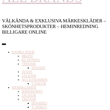
VÄLKÄNDA & EXKLUSIVA MÄRKESKLÄDER –
SKÖNHETSPRODUKTER – HEMINREDNING
BILLIGARE ONLINE
DAMKLÄDER
BIKINI
KLÄNNING
TRÖJOR
HOODIE
JEANS
JACKOR
ACCESSOARER
VÄSKOR
HERRKLÄDER
BADSHORTS
JACKOR
TRÖJOR
HOODIES
T-SHIRTS