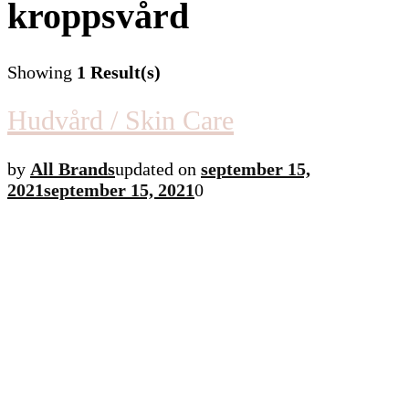
kroppsvård
Showing
1 Result(s)
Hudvård / Skin Care
by
All Brands
updated on
september 15,
2021
september 15, 2021
0