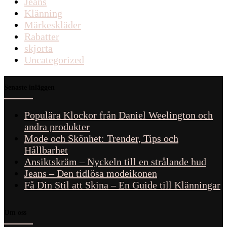
Jeans
Klänning
Märkeskläder
Rabatter
skjorta
Uncategorized
Senaste inläggen
Populära Klockor från Daniel Weelington och
andra produkter
Mode och Skönhet: Trender, Tips och
Hållbarhet
Ansiktskräm – Nyckeln till en strålande hud
Jeans – Den tidlösa modeikonen
Få Din Stil att Skina – En Guide till Klänningar
Om oss