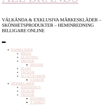
VÄLKÄNDA & EXKLUSIVA MÄRKESKLÄDER –
SKÖNHETSPRODUKTER – HEMINREDNING
BILLIGARE ONLINE
DAMKLÄDER
BIKINI
KLÄNNING
TRÖJOR
HOODIE
JEANS
JACKOR
ACCESSOARER
VÄSKOR
HERRKLÄDER
BADSHORTS
JACKOR
TRÖJOR
HOODIES
T-SHIRTS