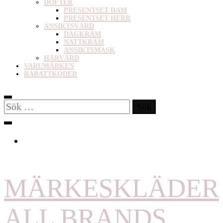
DOFTER
PRESENTSET DAM
PRESENTSET HERR
ANSIKTSVÅRD
DAGKRÄM
NATTKRÄM
ANSIKTSMASK
HÅRVÅRD
VARUMÄRKEN
RABATTKODER
Sök
efter:
MÄRKESKLÄDER
ALL BRANDS