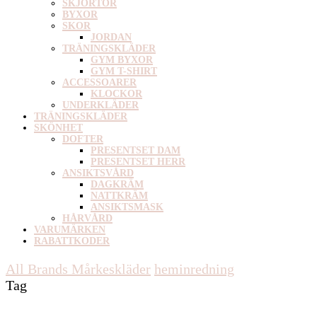
SKJORTOR
BYXOR
SKOR
JORDAN
TRÄNINGSKLÄDER
GYM BYXOR
GYM T-SHIRT
ACCESSOARER
KLOCKOR
UNDERKLÄDER
TRÄNINGSKLÄDER
SKÖNHET
DOFTER
PRESENTSET DAM
PRESENTSET HERR
ANSIKTSVÅRD
DAGKRÄM
NATTKRÄM
ANSIKTSMASK
HÅRVÅRD
VARUMÄRKEN
RABATTKODER
All Brands Mårkeskläder
heminredning
Tag