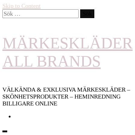
Skip to Content
Sök
efter:
MÄRKESKLÄDER
ALL BRANDS
VÄLKÄNDA & EXKLUSIVA MÄRKESKLÄDER –
SKÖNHETSPRODUKTER – HEMINREDNING
BILLIGARE ONLINE