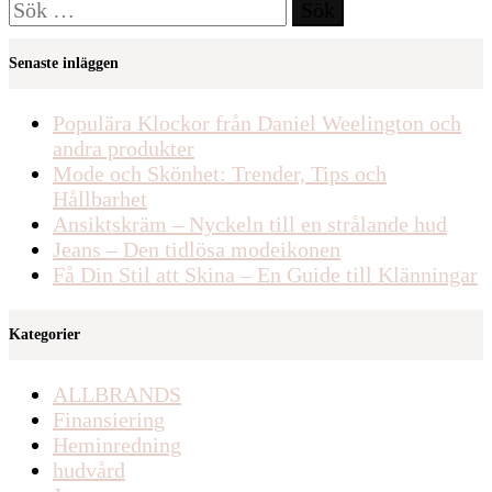
Sök
efter:
Senaste inläggen
Populära Klockor från Daniel Weelington och
andra produkter
Mode och Skönhet: Trender, Tips och
Hållbarhet
Ansiktskräm – Nyckeln till en strålande hud
Jeans – Den tidlösa modeikonen
Få Din Stil att Skina – En Guide till Klänningar
Kategorier
ALLBRANDS
Finansiering
Heminredning
hudvård