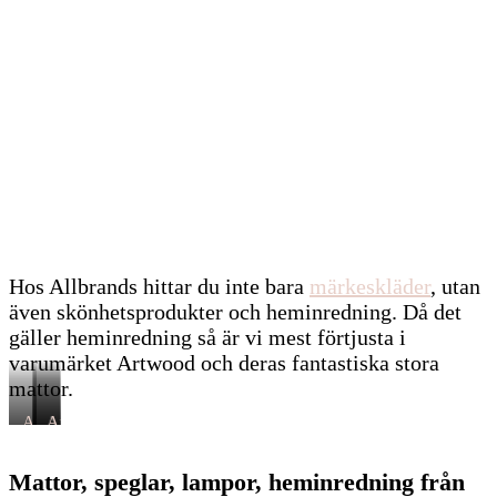
Hos Allbrands hittar du inte bara
märkeskläder
, utan
även skönhetsprodukter och heminredning. Då det
gäller heminredning så är vi mest förtjusta i
varumärket Artwood och deras fantastiska stora
mattor.
Artwood
Artwood
Artwood
Classy
Classy
Classy
Brun
grå
Beige
Mattor, speglar, lampor, heminredning från