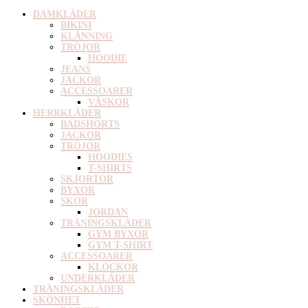
DAMKLÄDER
BIKINI
KLÄNNING
TRÖJOR
HOODIE
JEANS
JACKOR
ACCESSOARER
VÄSKOR
HERRKLÄDER
BADSHORTS
JACKOR
TRÖJOR
HOODIES
T-SHIRTS
SKJORTOR
BYXOR
SKOR
JORDAN
TRÄNINGSKLÄDER
GYM BYXOR
GYM T-SHIRT
ACCESSOARER
KLOCKOR
UNDERKLÄDER
TRÄNINGSKLÄDER
SKÖNHET